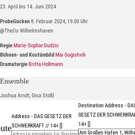
23. April bis 14. Juni 2024
ProbeGucken
8. Februar 2024, 19.00 Uhr
@TheOs Wilhelmshaven
Regie
Marie-Sophie Dudzic
Bühnen- und Kostümbild
Mai Gogishvili
Dramaturgie
Britta Hollmann
Ensemble
Joshua Arndt, Gisa Stößl
Destination Address - DA
GESETZ DER SCHWERKRAF
Address - DAS GESETZ DER
14+ []
SCHWERKRAFT // 14+ []
ute