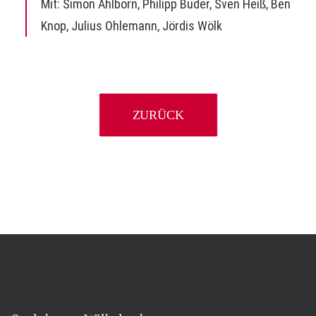
Mit:
Simon Ahlborn
, Philipp Buder,
Sven Heiß
, Ben
Knop, Julius Ohlemann, Jördis Wölk
ZURÜCK