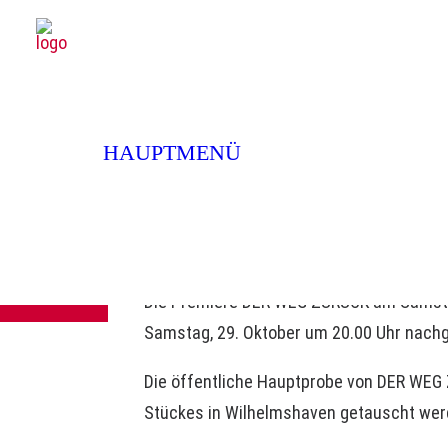
SPIELPLAN
Krankheits
SPIELPLAN
PREMIEREN 26/27
EXTRAS
HAUPTMENÜ
NEUIGKEITEN
Die Premiere DER WEG ZURÜCK am Samstag,
Samstag, 29. Oktober um 20.00 Uhr nachge
Die öffentliche Hauptprobe von DER WEG Z
Stückes in Wilhelmshaven getauscht werd