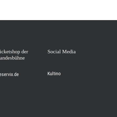
icketshop der
Social Media
andesbühne
Kultino
eservix.de