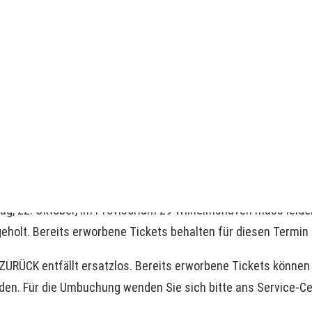
LANDESBÜHNE
bedingte Absa
DIE LANDESBÜHNE
ENSEMBLE &
MITARBEITER*INNEN
ARCHIV
SPIELSTÄTTEN
ERKLÄRUNG DER VIELEN
 22. Oktober, im Provisorium 29 Wilhelmshaven muss leider 
holt. Bereits erworbene Tickets behalten für diesen Termin ih
URÜCK entfällt ersatzlos. Bereits erworbene Tickets können f
en. Für die Umbuchung wenden Sie sich bitte ans Service-Ce