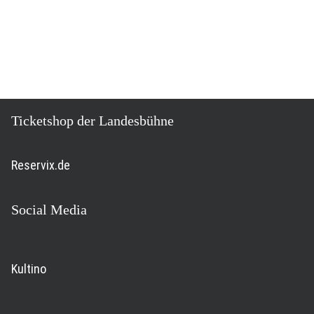
TheOs - Theater im Oceanis
Am Großen Hafen 1
26382 Wilhelmshaven
Ticketshop der Landesbühne
Reservix.de
Social Media
Kultino