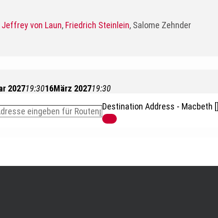
,
Jeffrey von Laun
,
Friedrich Steinlein
, Salome Zehnder
ar 2027
19:30
16
März 2027
19:30
Destination Address - Macbeth [