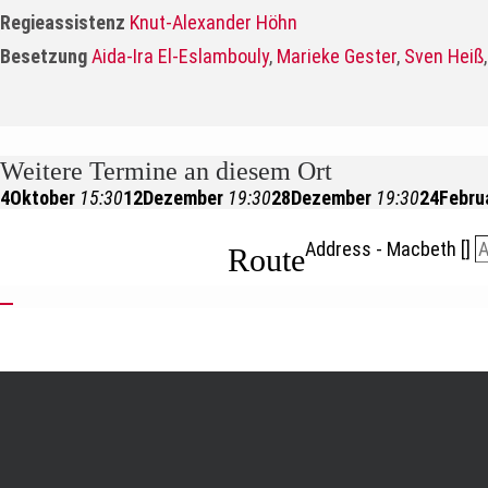
Regieassistenz
Knut-Alexander Höhn
Besetzung
Aida-Ira El-Eslambouly
,
Marieke Gester
,
Sven Heiß
Weitere Termine an diesem Ort
4
Oktober
15:30
12
Dezember
19:30
28
Dezember
19:30
24
Febru
Address - Macbeth []
Route