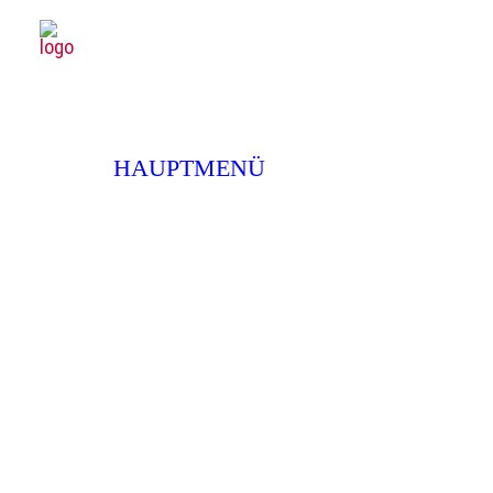
Für dieses Stück gibt es weitere Termine
4. Oktober 2026 15:
SPIELPLAN
SPIELPLAN
Macbeth
PREMIEREN 26/27
EXTRAS
HAUPTMENÜ
19
Tragödie von Wi
Macbeth
Sep
Sa
19:30