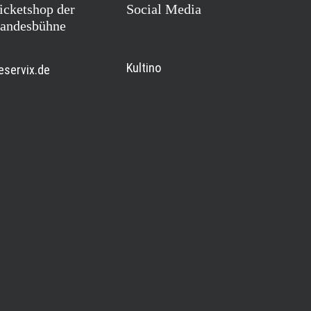
icketshop der
Social Media
andesbühne
Kultino
eservix.de