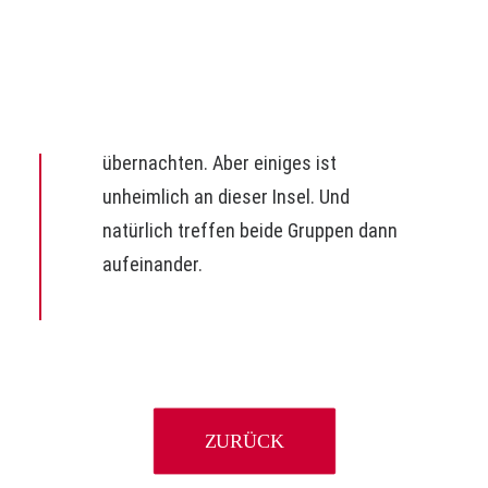
Mutter ihre Tochter mit ihren
Freundinnen auf diese Insel. Sie
wollen einen Abenteuergeburtstag
feiern und dort ohne Erwachsene
übernachten. Aber einiges ist
unheimlich an dieser Insel. Und
natürlich treffen beide Gruppen dann
aufeinander.
ZURÜCK