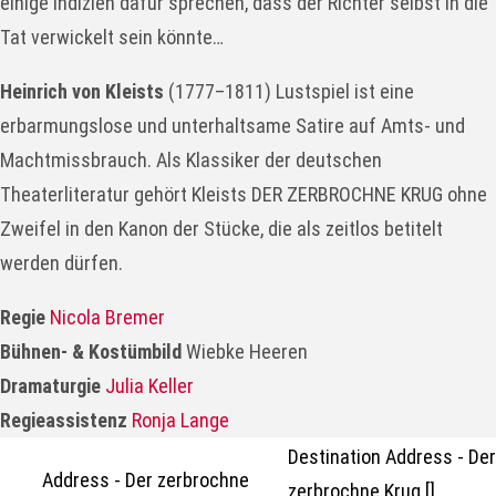
einige Indizien dafür sprechen, dass der Richter selbst in die
Tat verwickelt sein könnte…
Heinrich von Kleists
(1777–1811) Lustspiel ist eine
erbarmungslose und unterhaltsame Satire auf Amts- und
Machtmissbrauch. Als Klassiker der deutschen
Theaterliteratur gehört Kleists DER ZERBROCHNE KRUG ohne
Zweifel in den Kanon der Stücke, die als zeitlos betitelt
werden dürfen.
Regie
Nicola Bremer
Bühnen- & Kostümbild
Wiebke Heeren
Dramaturgie
Julia Keller
Regieassistenz
Ronja Lange
Destination Address - Der
Address - Der zerbrochne
zerbrochne Krug []