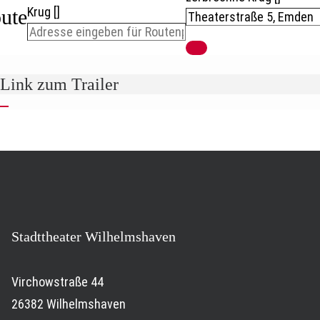
Krug []
ute
Link zum Trailer
Stadttheater Wilhelmshaven
Virchowstraße 44
26382 Wilhelmshaven