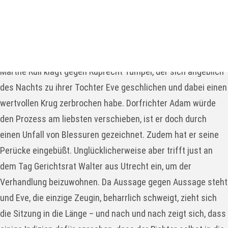
weitere Stücke an diesem Ort
Stück Details
Im niederländischen Dorf Huisum ist Gerichtstag und Frau
Marthe Rull klagt gegen Ruprecht Tümpel, der sich angeblich
des Nachts zu ihrer Tochter Eve geschlichen und dabei einen
wertvollen Krug zerbrochen habe. Dorfrichter Adam würde
den Prozess am liebsten verschieben, ist er doch durch
einen Unfall von Blessuren gezeichnet. Zudem hat er seine
Perücke eingebüßt. Unglücklicherweise aber trifft just an
dem Tag Gerichtsrat Walter aus Utrecht ein, um der
Verhandlung beizuwohnen. Da Aussage gegen Aussage steht
und Eve, die einzige Zeugin, beharrlich schweigt, zieht sich
die Sitzung in die Länge – und nach und nach zeigt sich, dass