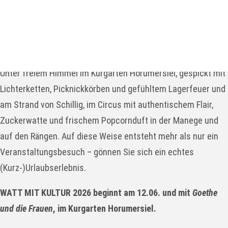
Wangerland. In Kooperation mit der Landesbühne
Niedersachsen Nord präsentieren wir drei neue Angebote, die
ebenso abwechslungsreich wie kurzweilig sind. Umgeben
von einer besonderen Atmosphäre in besonderen Lokationen:
Unter freiem Himmel im Kurgarten Horumersiel, gespickt mit
Lichterketten, Picknickkörben und gefühltem Lagerfeuer und
am Strand von Schillig, im Circus mit authentischem Flair,
Zuckerwatte und frischem Popcornduft in der Manege und
auf den Rängen. Auf diese Weise entsteht mehr als nur ein
Veranstaltungsbesuch – gönnen Sie sich ein echtes
(Kurz-)Urlaubserlebnis.
WATT MIT KULTUR 2026 beginnt am 12.06. und mit
Goethe
und die Frauen
, im Kurgarten Horumersiel.