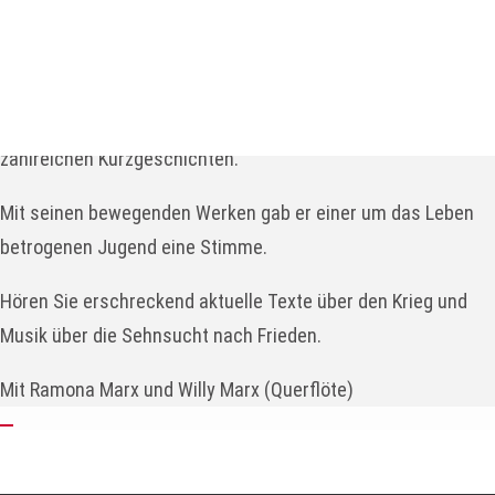
Jahre alt. Als Soldat im zweiten Weltkrieg wurde er
verwundet und schwer krank. Seine drastischen Erlebnisse
an der Front und in der Nachkriegszeit verarbeitete er in
seinem Theaterstück „Draußen vor der Tür“ und in
zahlreichen Kurzgeschichten.
Mit seinen bewegenden Werken gab er einer um das Leben
betrogenen Jugend eine Stimme.
Hören Sie erschreckend aktuelle Texte über den Krieg und
Musik über die Sehnsucht nach Frieden.
Mit Ramona Marx und Willy Marx (Querflöte)