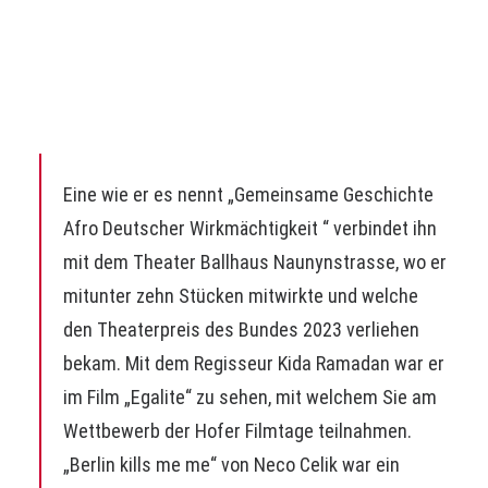
Politikwissenschaften zum Schauspielstudium,
welches er 2008 an der Filmschauspielschule
Berlin beendete.
Theater
Eine wie er es nennt „Gemeinsame Geschichte
Afro Deutscher Wirkmächtigkeit “ verbindet ihn
mit dem Theater Ballhaus Naunynstrasse, wo er
mitunter zehn Stücken mitwirkte und welche
den Theaterpreis des Bundes 2023 verliehen
bekam. Mit dem Regisseur Kida Ramadan war er
im Film „Egalite“ zu sehen, mit welchem Sie am
Wettbewerb der Hofer Filmtage teilnahmen.
„Berlin kills me me“ von Neco Celik war ein