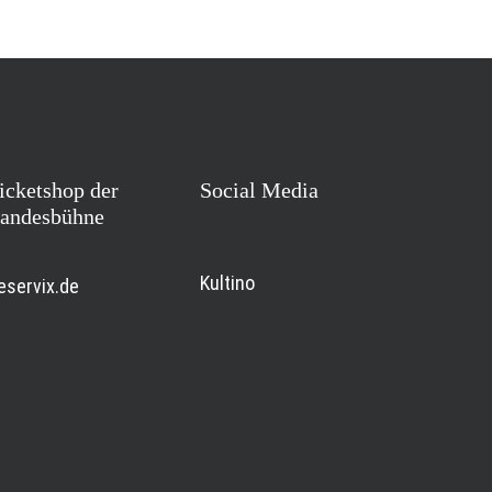
icketshop der
Social Media
andesbühne
Kultino
eservix.de