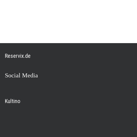
Am Großen Hafen 1
26382 Wilhelmshaven
Ticketshop der Landesbühne
Reservix.de
Social Media
Kultino