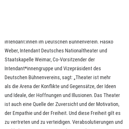
Orchestern, weil wir für etwas sind: Für Freiheit. Für
Vielfalt. Für Gerechtigkeit. Für Phantasie. Für Solidarität.
Kurz: Für die Demokratie.“
Die Aktion ist entstanden auf Initiative der
Intendant:innen im Deutschen Bühnenverein. Hasko
Weber, Intendant Deutsches Nationaltheater und
Staatskapelle Weimar, Co-Vorsitzender der
Intendant*innengruppe und Vizepräsident des
Deutschen Bühnenvereins, sagt: „Theater ist mehr
als die Arena der Konflikte und Gegensätze, der Ideen
und Ideale, der Hoffnungen und Illusionen. Das Theater
ist auch eine Quelle der Zuversicht und der Motivation,
der Empathie und der Freiheit. Und diese Freiheit gilt es
zu vertreten und zu verteidigen. Verabsolutierungen und