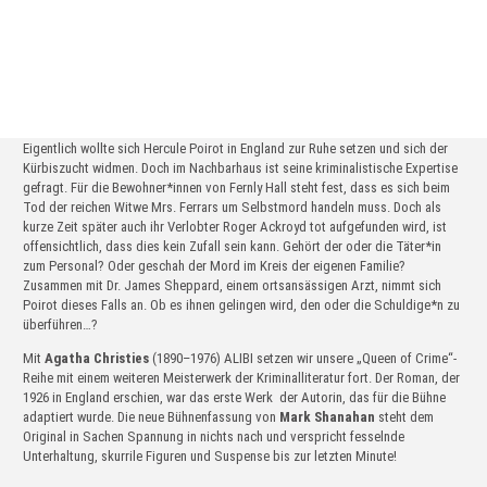
weitere Stücke an diesem Ort
Stück Details
Eigentlich wollte sich Hercule Poirot in England zur Ruhe setzen und sich der
Kürbiszucht widmen. Doch im Nachbarhaus ist seine kriminalistische Expertise
gefragt. Für die Bewohner*innen von Fernly Hall steht fest, dass es sich beim
Tod der reichen Witwe Mrs. Ferrars um Selbstmord handeln muss. Doch als
kurze Zeit später auch ihr Verlobter Roger Ackroyd tot aufgefunden wird, ist
offensichtlich, dass dies kein Zufall sein kann. Gehört der oder die Täter*in
zum Personal? Oder geschah der Mord im Kreis der eigenen Familie?
Zusammen mit Dr. James Sheppard, einem ortsansässigen Arzt, nimmt sich
Poirot dieses Falls an. Ob es ihnen gelingen wird, den oder die Schuldige*n zu
überführen…?
Mit
Agatha Christies
(1890–1976) ALIBI setzen wir unsere „Queen of Crime“-
Reihe mit einem weiteren Meisterwerk der Kriminalliteratur fort. Der Roman, der
1926 in England erschien, war das erste Werk
der Autorin, das für die Bühne
adaptiert wurde. Die neue Bühnenfassung von
Mark Shanahan
steht dem
Original in Sachen Spannung in nichts nach und verspricht fesselnde
Unterhaltung, skurrile Figuren und Suspense bis zur letzten Minute!