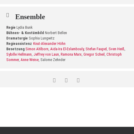
Ensemble
Regie
Lydia Bunk
Bühnen- & Kostümbild
Norbert Bellen
Dramaturgie
Sophia Lungwitz
Regieassisten
z
Knut-Alexander Höhn
Besetzung
Simon Ahlborn
,
Aida-Ira El-Eslambouly
,
Stefan Faupel
,
Sven Heiß
,
Sybille Hellmann
,
Jeffrey von Laun
,
Ramona Marx
,
Gregor Scheil
,
Christoph
Sommer
,
Anne Weise
, Salome Zehnder