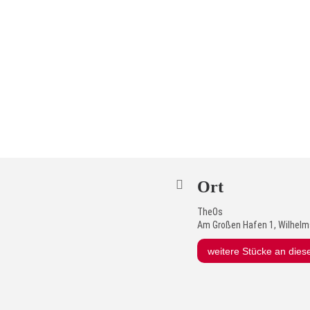
Ort
TheOs
Am Großen Hafen 1, Wilhel
weitere Stücke an dies