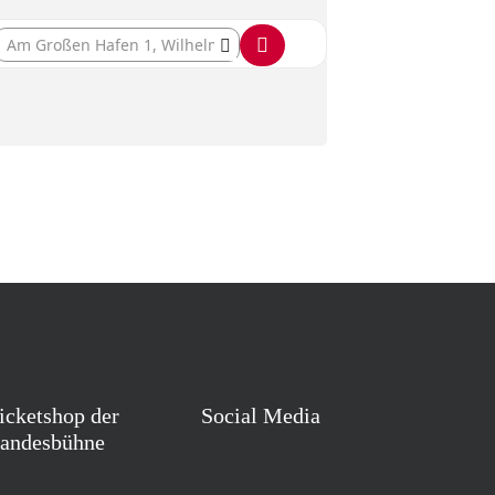
Destination Address - Das Feuerschiff (Öffentliche Hauptprob
icketshop der
Social Media
andesbühne