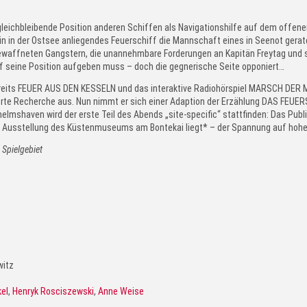
gleichbleibende Position anderen Schiffen als Navigationshilfe auf dem offenen
ein in der Ostsee anliegendes Feuerschiff die Mannschaft eines in Seenot gera
ewaffneten Gangstern, die unannehmbare Forderungen an Kapitän Freytag und se
ff seine Position aufgeben muss – doch die gegnerische Seite opponiert…
ereits FEUER AUS DEN KESSELN und das interaktive Radiohörspiel MARSCH DER M
ierte Recherche aus. Nun nimmt er sich einer Adaption der Erzählung DAS FEUE
mshaven wird der erste Teil des Abends „site-specific“ stattfinden: Das Publi
der Ausstellung des Küstenmuseums am Bontekai liegt* – der Spannung auf hohe
 Spielgebiet
witz
el
,
Henryk Rosciszewski
,
Anne Weise