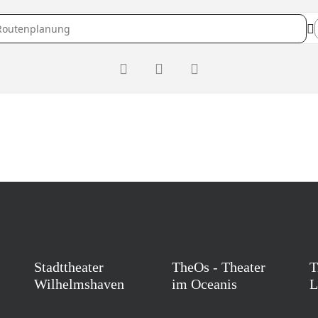
iff (Öffentliche Hauptprobe) []
Stadttheater
TheOs - Theater
T
Wilhelmshaven
im Oceanis
L