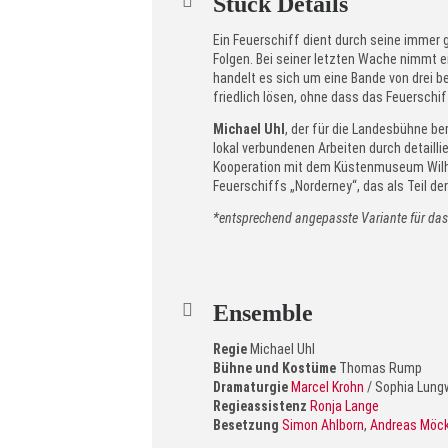
Stück Details
Ein Feuerschiff dient durch seine immer 
Folgen. Bei seiner letzten Wache nimmt 
handelt es sich um eine Bande von drei b
friedlich lösen, ohne dass das Feuerschi
Michael Uhl
, der für die Landesbühne b
lokal verbundenen Arbeiten durch detaill
Kooperation mit dem Küstenmuseum Wilhel
Feuerschiffs „Norderney“, das als Teil 
*entsprechend angepasste Variante für das
Ensemble
Regie
Michael Uhl
Bühne
und Kostüme
Thomas Rump
Dramaturgie
Marcel Krohn
/ Sophia Lung
Regieassistenz
Ronja Lange
Besetzung
Simon Ahlborn
,
Andreas Möck