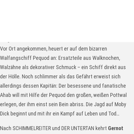
Stück Details
Ismails Schwermut treibt ihn immer wieder ans Meer. Mit
dem Entschluss, zur See zu fahren, verlässt er sein
bürgerliches Leben und macht sich zur Insel Nantucket auf.
Vor Ort angekommen, heuert er auf dem bizarren
Walfangschiff Pequod an: Ersatzteile aus Walknochen,
Walzähne als dekorativer Schmuck – ein Schiff direkt aus
der Hölle. Noch schlimmer als das Gefährt erweist sich
allerdings dessen Kapitän: Der besessene und fanatische
Ahab will mit Hilfe der Pequod den großen, weißen Pottwal
erlegen, der ihm einst sein Bein abriss. Die Jagd auf Moby
Dick beginnt und mit ihr ein Kampf auf Leben und Tod…
Nach SCHIMMELREITER und DER UNTERTAN kehrt
Gernot