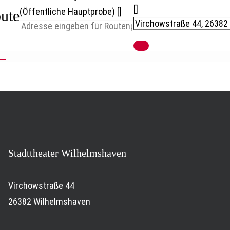
[]
(Öffentliche Hauptprobe) []
ute
Stadttheater Wilhelmshaven
Virchowstraße 44
26382 Wilhelmshaven