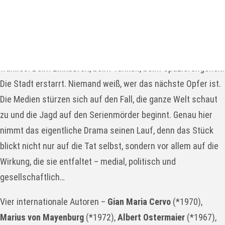
Stück Details
Ein Schuss. Dann noch einer. Ein Scharfschütze bringt aus
einem fahrenden Auto heraus Menschen um – scheinbar
wahllos. Beim Einkaufen, beim Tanken, beim Spazierengehen.
Die Stadt erstarrt. Niemand weiß, wer das nächste Opfer ist.
Die Medien stürzen sich auf den Fall, die ganze Welt schaut
zu und die Jagd auf den Serienmörder beginnt. Genau hier
nimmt das eigentliche Drama seinen Lauf, denn das Stück
blickt nicht nur auf die Tat selbst, sondern vor allem auf die
Wirkung, die sie entfaltet – medial, politisch und
gesellschaftlich…
Vier internationale Autoren –
Gian Maria Cervo
(*1970),
Marius von Mayenburg
(*1972),
Albert Ostermaier
(*1967),