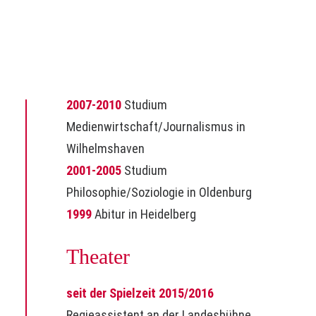
MISERY
/
BEZAHLT WIRD NICHT
/
CALL
ME GOD
/
DAS HEIMATKLEID // 14+
Ausbildung
2007-2010
Studium
Medienwirtschaft/Journalismus in
Wilhelmshaven
2001-2005
Studium
Philosophie/Soziologie in Oldenburg
1999
Abitur in Heidelberg
Theater
seit der Spielzeit 2015/2016
Regieassistent an der Landesbühne