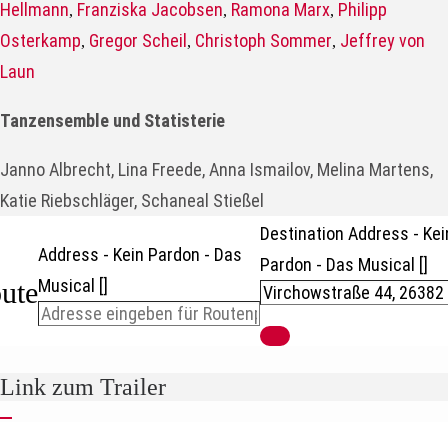
Hellmann
Franziska Jacobsen
Ramona Marx
Philipp
,
,
,
Osterkamp
Gregor Scheil
Christoph Sommer
Jeffrey von
,
,
,
Laun
Tanzensemble und Statisterie
Janno Albrecht, Lina Freede, Anna Ismailov, Melina Martens,
Katie Riebschläger, Schaneal Stießel
Destination Address - Kei
Address - Kein Pardon - Das
Pardon - Das Musical []
Musical []
ute
Link zum Trailer