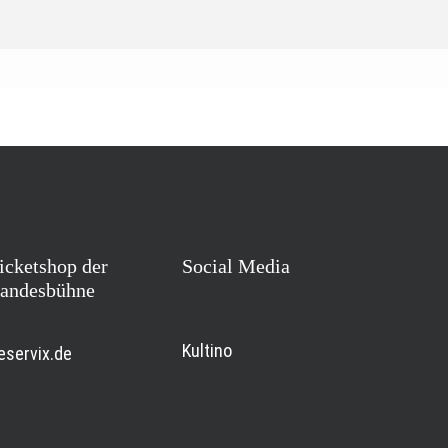
icketshop der
Social Media
andesbühne
Kultino
eservix.de