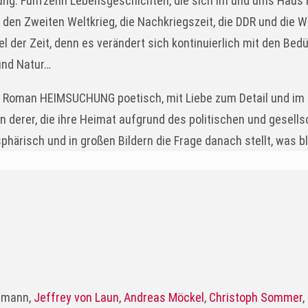
ung. Fünfzehn Lebensgeschichten, die sich im und ums Haus h
 den Zweiten Weltkrieg, die Nachkriegszeit, die DDR und die W
er Zeit, denn es verändert sich kontinuierlich mit den Bedür
und Natur…
n Roman HEIMSUCHUNG poetisch, mit Liebe zum Detail und im 
n derer, die ihre Heimat aufgrund des politischen und gesell
risch und in großen Bildern die Frage danach stellt, was ble
rrmann,
Jeffrey von Laun
,
Andreas Möckel
,
Christoph Sommer
,