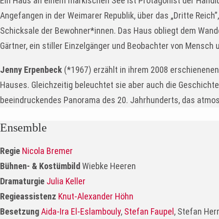
Ein Haus an einem märkischen See ist Protagonist der Handl
Angefangen in der Weimarer Republik, über das „Dritte Reich”,
Schicksale der Bewohner*innen. Das Haus obliegt dem Wandel d
Gärtner, ein stiller Einzelgänger und Beobachter von Mensch 
Jenny Erpenbeck
(*1967) erzählt in ihrem 2008 erschienene
Hauses. Gleichzeitig beleuchtet sie aber auch die Geschichte
beeindruckendes Panorama des 20. Jahrhunderts, das atmosphä
Ensemble
Regie
Nicola Bremer
Bühnen- & Kostümbild
Wiebke Heeren
Dramaturgie
Julia Keller
Regieassistenz
Knut-Alexander Höhn
Besetzung
Aida-Ira El-Eslambouly
,
Stefan Faupel
, Stefan He