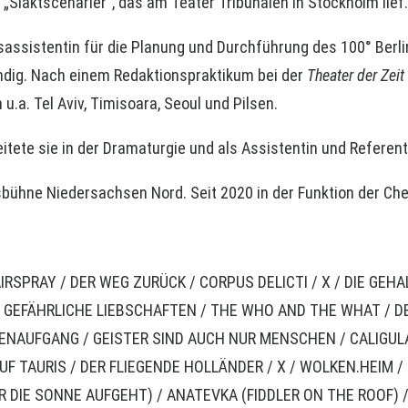
 „Slaktscenarier“, das am Teater Tribunalen in Stockholm lief.
assistentin für die Planung und Durchführung des 100° Berli
ändig. Nach einem Redaktionspraktikum bei der
Theater der Zeit
u.a. Tel Aviv, Timisoara, Seoul und Pilsen.
ete sie in der Dramaturgie und als Assistentin und Referent
sbühne Niedersachsen Nord. Seit 2020 in der Funktion der Ch
IRSPRAY
/ DER WEG ZURÜCK / CORPUS DELICTI / X / DIE GEH
/
GEFÄHRLICHE LIEBSCHAFTEN
/
THE WHO AND THE WHAT
/ D
ENAUFGANG
/
GEISTER SIND AUCH NUR MENSCHEN
/
CALIGUL
UF TAURIS / DER FLIEGENDE HOLLÄNDER / X / WOLKEN.HEIM 
R DIE SONNE AUFGEHT) /
ANATEVKA (FIDDLER ON THE ROOF)
/