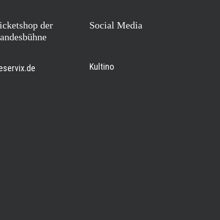
icketshop der
Social Media
andesbühne
Kultino
eservix.de