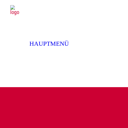
SPIELPLAN
SPIELPLAN
Kerstin Ca
PREMIEREN 26/27
EXTRAS
HAUPTMENÜ