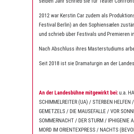
selben Jahr schrieb sie für Teater Confront
2012 war Kerstin Car zudem als Produktions
Festival Berlin) an den Sophiensælen zust
und schrieb über Festivals und Premieren in 
Nach Abschluss ihres Masterstudiums arbeit
Seit 2018 ist sie Dramaturgin an der Lande
An der Landesbühne mitgewirkt bei:
u.a.
HA
SCHIMMELREITER (UA)
/
STERBEN HELFEN
GEMETZELS
/
DIE MAUSEFALLE
/
VOR SONN
SOMMERNACHT / DER STURM / IPHIGENIE A
MORD IM ORIENTEXPRESS
/ NACHTS (BEVO