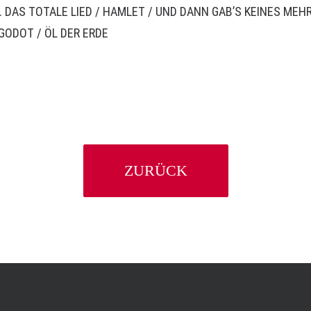
. DAS TOTALE LIED
/
HAMLET
/
UND DANN GAB’S KEINES MEH
 GODOT
/
ÖL DER ERDE
ZURÜCK