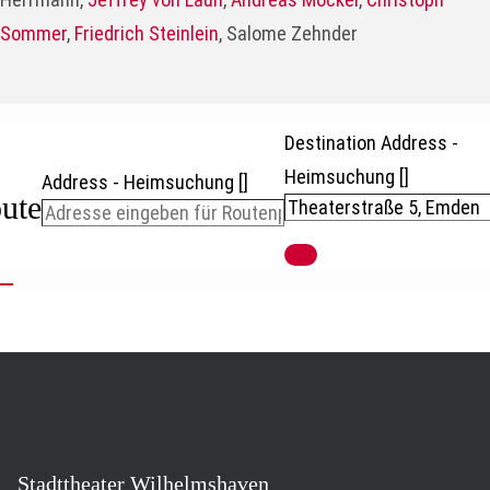
Sommer
,
Friedrich Steinlein
, Salome Zehnder
Destination Address -
Heimsuchung []
Address - Heimsuchung []
ute
Stadttheater Wilhelmshaven