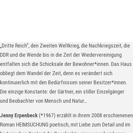
Ein Haus an einem märkischen See ist Protagonist der
Handlung. Fünfzehn Lebensgeschichten, die sich im und ums
Haus herum abspielen, hinterlassen darin Spuren der
Erinnerung: Angefangen in der Weimarer Republik, über das
„Dritte Reich”, den Zweiten Weltkrieg, die Nachkriegszeit, die
DDR und die Wende bis in die Zeit der Wiedervereinigung
entfalten sich die Schicksale der Bewohner*innen. Das Haus
obliegt dem Wandel der Zeit, denn es verändert sich
kontinuierlich mit den Bedürfnissen seiner Besitzer*innen.
Die einzige Konstante: der Gärtner, ein stiller Einzelgänger
und Beobachter von Mensch und Natur…
Jenny Erpenbeck
(*1967) erzählt in ihrem 2008 erschienenen
Roman HEIMSUCHUNG poetisch, mit Liebe zum Detail und im