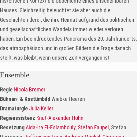
historischen Kontext die Geschichte eines unscheinbaren
Hauses. Gleichzeitig beleuchtet sie aber auch die
Geschichten derer, die ihre Heimat aufgrund des politischen
und gesellschaftlichen Wandels immer wieder verloren
haben. Ein beeindruckendes Panorama des 20. Jahrhunderts,
das atmosphärisch und in großen Bildern die Frage danach
stellt, was bleibt, wenn unsere Zeit vergangen ist.
Ensemble
Regie
Nicola Bremer
Bühnen- & Kostümbild
Wiebke Heeren
Dramaturgie
Julia Keller
Regieassistenz
Knut-Alexander Höhn
Besetzung
Aida-Ira El-Eslambouly
,
Stefan Faupel
, Stefan
Herrmann,
Jeffrey von Laun
,
Andreas Möckel
,
Christoph