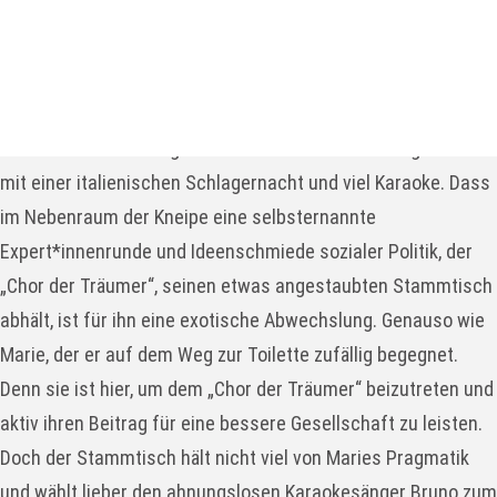
Virchowstraße 44, 26382 Wilhelmshaven
weitere Stücke an diesem Ort
Stück Details
Bruno Schmidt will eigentlich nur seinen Geburtstag feiern –
mit einer italienischen Schlagernacht und viel Karaoke. Dass
im Nebenraum der Kneipe eine selbsternannte
Expert*innenrunde und Ideenschmiede sozialer Politik, der
„Chor der Träumer“, seinen etwas angestaubten Stammtisch
abhält, ist für ihn eine exotische Abwechslung. Genauso wie
Marie, der er auf dem Weg zur Toilette zufällig begegnet.
Denn sie ist hier, um dem „Chor der Träumer“ beizutreten und
aktiv ihren Beitrag für eine bessere Gesellschaft zu leisten.
Doch der Stammtisch hält nicht viel von Maries Pragmatik
und wählt lieber den ahnungslosen Karaokesänger Bruno zum