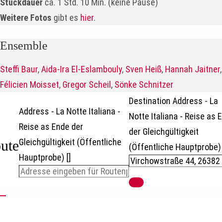
Stückdauer
ca. 1 Std. 10 Min. (keine Pause)
Weitere Fotos
gibt es
hier
.
Ensemble
Steffi Baur
,
Aida-Ira El-Eslambouly
,
Sven Heiß
,
Hannah Jaitner
,
Félicien Moisset
,
Gregor Scheil
,
Sönke Schnitzer
Destination Address - La
Address - La Notte Italiana -
Notte Italiana - Reise as 
Reise as Ende der
der Gleichgültigkeit
Gleichgültigkeit (Öffentliche
ute
(Öffentliche Hauptprobe) 
Hauptprobe) []